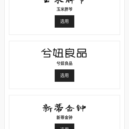
玉米胖爷
选用
兮妞良品
选用
新蒂金钟