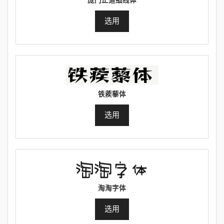
庞门正道细线体
选用
铁蒺藜体
选用
淘淘字体
选用