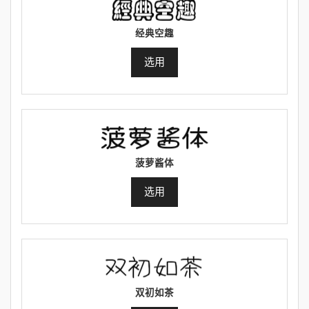
经典空趣
选用
菠萝酱体
选用
双初如茶