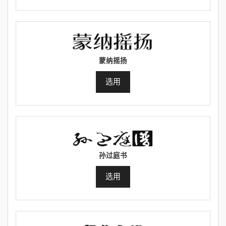
蒙纳摇扬
选用
孙过庭书
选用