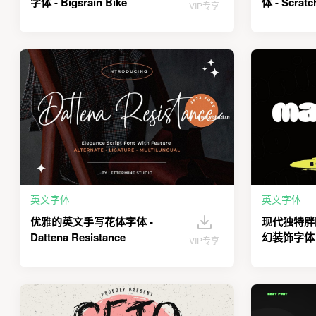
字体 - Bigsrain Bike
体 - Scratc
VIP专享
英文字体
英文字体
优雅的英文手写花体字体 -
现代独特胖
Dattena Resistance
幻装饰字体 -
VIP专享