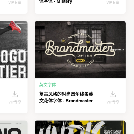
体字体 - Mistery
VIP专享
VIP专享
英文字体
复古风格的时尚圆角线条英
文花体字体 - Brandmaster
VIP专享
VIP专享