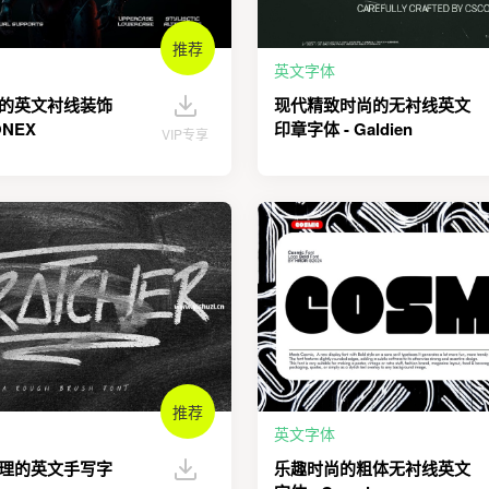
推荐
英文字体
的英文衬线装饰
现代精致时尚的无衬线英文
ONEX
印章字体 - Galdien
VIP专享
推荐
英文字体
理的英文手写字
乐趣时尚的粗体无衬线英文