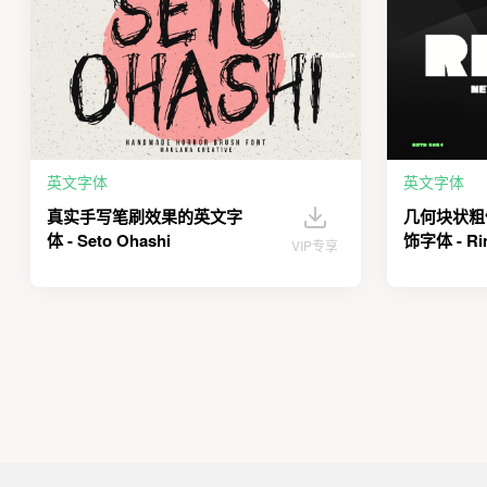
英文字体
英文字体
真实手写笔刷效果的英文字
几何块状粗
体 - Seto Ohashi
饰字体 - Ri
VIP专享