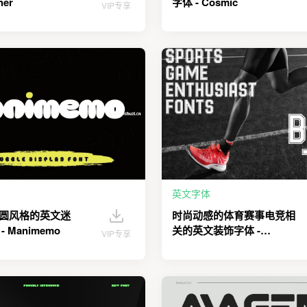
her
字体 - Cosmic
VIP专享
英文字体
圆风格的英文迷
时尚动感的体育赛事电竞相
 Manimemo
关的英文装饰字体 -
VIP专享
Bogotier