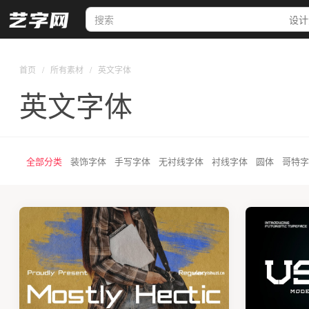
设计
首页
/
所有素材
/
英文字体
英文字体
全部分类
装饰字体
手写字体
无衬线字体
衬线字体
圆体
哥特