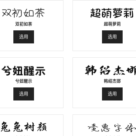
双初如茶
超萌萝莉
选用
选用
兮妞醒示
韩绍杰邯
选用
选用