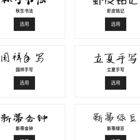
秋生书法
虾皮铭记
选用
选用
国祥手写
立夏手写
选用
选用
新蒂金钟
新蒂绿豆