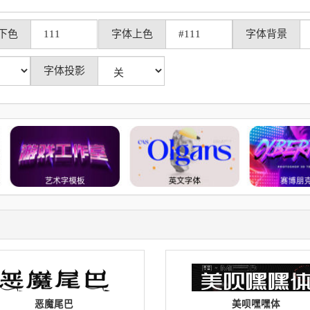
下色
字体上色
字体背景
字体投影
恶魔尾巴
美呗嘿嘿体