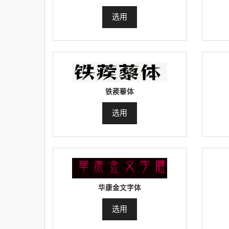
选用
铁蒺藜体
选用
华康金文字体
选用