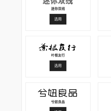
迷你双线
选用
叶根友行
选用
兮妞良品