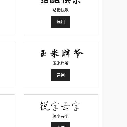
站酷快乐
选用
玉米胖爷
选用
锐字云字