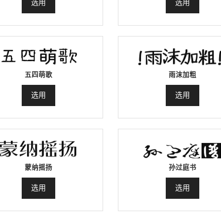
选用
选用
五四萌歌
雨沫加粗
选用
选用
蒙纳摇扬
孙过庭书
选用
选用