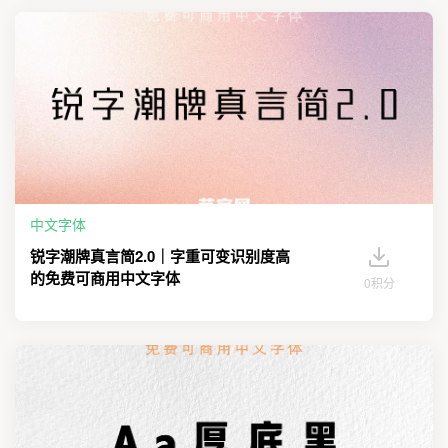
中文字体
锐字潮牌真言简2.0｜字重可变识别度高
的免费可商用中文字体
0积分