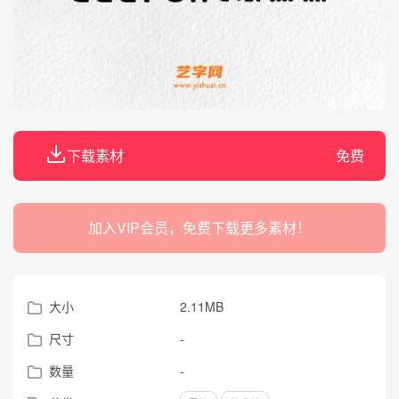
下载素材
免费
加入VIP会员，免费下载更多素材！
大小
2.11MB
尺寸
-
数量
-