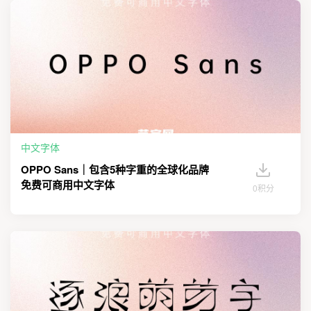
中文字体
OPPO Sans｜包含5种字重的全球化品牌
免费可商用中文字体
0积分