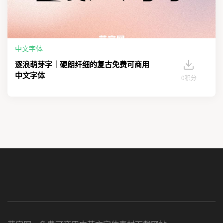
中文字体
逐浪萌芽字｜硬朗纤细的复古免费可商用
中文字体
0积分