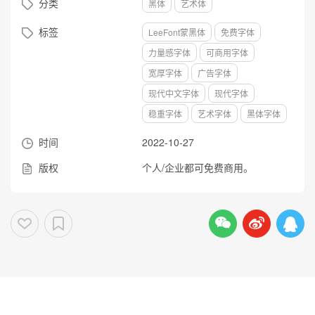
分类
黑体
艺术体
标签
LeeFont蒙黑体
免费字体
力量感字体
可商用字体
宽厚字体
广告字体
现代中文字体
现代字体
稳重字体
艺术字体
黑体字体
时间
2022-10-27
版权
个人/企业都可免费商用。