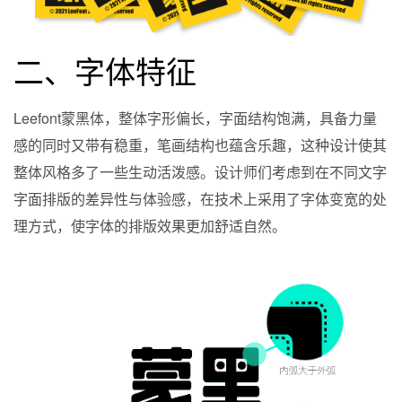
二、字体特征
Leefont蒙黑体，整体字形偏长，字面结构饱满，具备力量
感的同时又带有稳重，笔画结构也蕴含乐趣，这种设计使其
整体风格多了一些生动活泼感。设计师们考虑到在不同文字
字面排版的差异性与体验感，在技术上采用了字体变宽的处
理方式，使字体的排版效果更加舒适自然。