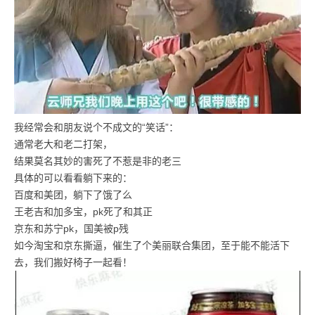
我经常会和朋友说个不成文的“笑话”：
通常老大和老二打架，
结果莫名其妙的害死了不惹是非的老三
具体的可以看看躺下来的：
百度和美团，躺下了饿了么
王老吉和加多宝，pk死了和其正
京东和苏宁pk，国美被p残
如今淘宝和京东撕逼，催生了个美丽联合集团，至于能不能活下
去，我们搬好椅子一起看！