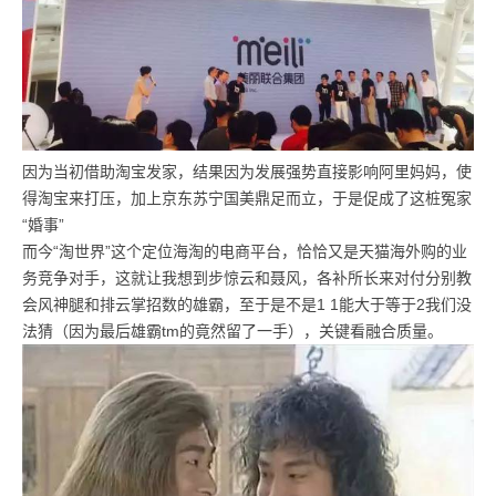
因为当初借助淘宝发家，结果因为发展强势直接影响阿里妈妈，使
得淘宝来打压，加上京东苏宁国美鼎足而立，于是促成了这桩冤家
“婚事”
而今“淘世界”这个定位海淘的电商平台，恰恰又是天猫海外购的业
务竞争对手，这就让我想到步惊云和聂风，各补所长来对付分别教
会风神腿和排云掌招数的雄霸，至于是不是1 1能大于等于2我们没
法猜（因为最后雄霸tm的竟然留了一手），关键看融合质量。