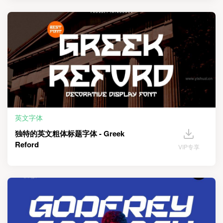
英文字体
独特的英文粗体标题字体 - Greek
Reford
VIP专享