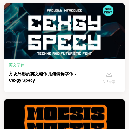
英文字体
方块外形的英文粗体几何装饰字体 -
Cexgy Specy
VIP专享