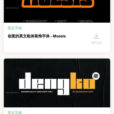
英文字体
创意的英文粗体装饰字体 - Moesis
VIP专享
英文字体