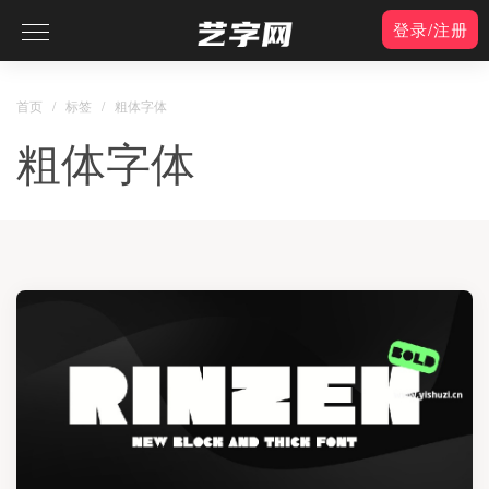
登录/注册
首页
/
标签
/
粗体字体
粗体字体