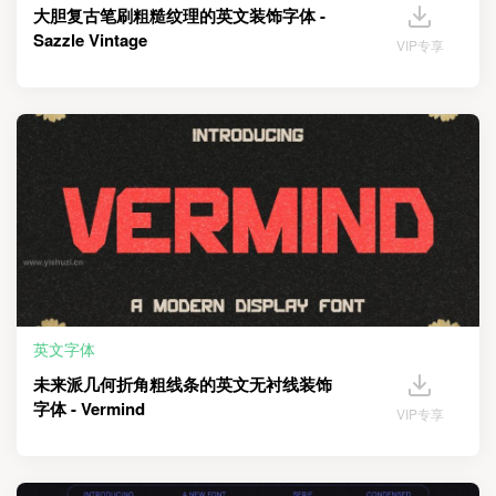
大胆复古笔刷粗糙纹理的英文装饰字体 -
Sazzle Vintage
VIP专享
英文字体
未来派几何折角粗线条的英文无衬线装饰
字体 - Vermind
VIP专享