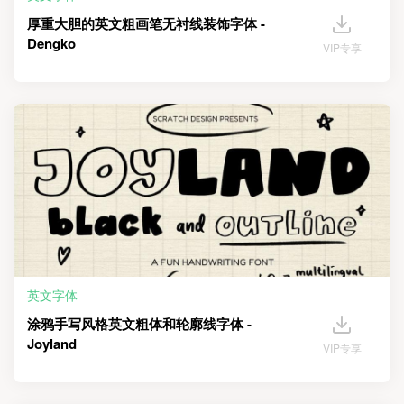
厚重大胆的英文粗画笔无衬线装饰字体 -
Dengko
VIP专享
英文字体
涂鸦手写风格英文粗体和轮廓线字体 -
Joyland
VIP专享