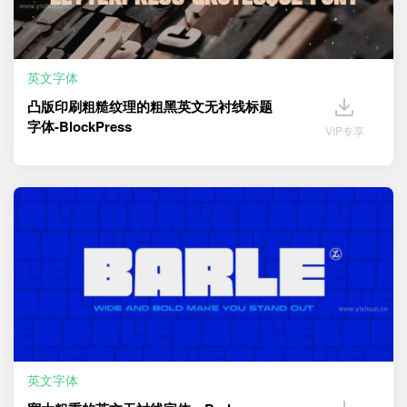
英文字体
凸版印刷粗糙纹理的粗黑英文无衬线标题
字体-BlockPress
VIP专享
英文字体